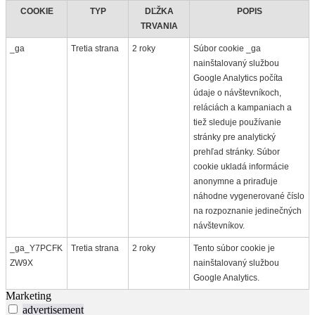
COOKIE
TYP
DĽŽKA
POPIS
TRVANIA
_ga
Tretia strana
2 roky
Súbor cookie _ga
nainštalovaný službou
Google Analytics počíta
údaje o návštevníkoch,
reláciách a kampaniach a
tiež sleduje používanie
stránky pre analytický
prehľad stránky. Súbor
cookie ukladá informácie
anonymne a priraďuje
náhodne vygenerované číslo
na rozpoznanie jedinečných
návštevníkov.
_ga_Y7PCFK
Tretia strana
2 roky
Tento súbor cookie je
ZW9X
nainštalovaný službou
Google Analytics.
Marketing
advertisement