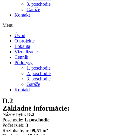
3. poschodie
Garáže
Kontakt
Menu
Úvod
O projekte
Lokalita
Vizualizácie
Cenník
Pôdorysy
1. poschodie
2. poschodie
3. poschodie
Garáže
Kontakt
D.2
Základné informácie:
Názov bytu:
D.2
Poschodie:
1. poschodie
Počet izieb:
3
Rozloha bytu:
99,51 m²