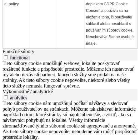
e_policy
doplnkom GDPR Cookie
Consent a používa sa na
uloženie toho, či používateľ
súhlasil alebo nesúhlasil s
používaním súborov cookie.
Neuchováva žiadne osobné
údaje.
Funkčné súbory
functional
Tieto súbory cookie umožňujú webovej lokalite poskytovať
rozšírené funkcie a prispôsobiť prostredie. Môžeme ich nastavovať
my alebo nezávislí partneri, ktorých služby sme pridali na naše
stránky. Ak tieto súbory cookie nepovolíte, niektoré alebo všetky
tieto služby nemusia fungovať správne.
Výkonnostné / analytické
analytics
Tieto súbory cookie nám umožňujú počítať návštevy a sledovať
pohyb používateľov na stránkach. Môžeme tak získavať informácie
napríklad o tom, ktoré stránky sú najobľúbenejšie, a zistiť, ako sa
návštevníci pohybujú na lokalite. Všetky informácie
zhromažďované týmito súbormi cookie sú agregované a anonymné.
Ak tieto súbory cookie nepovolíte, nebudeme vám môcť prispôsobiť
prostredie lokality.