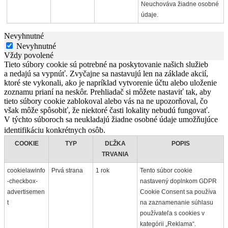
Neuchováva žiadne osobné
údaje.
Nevyhnutné
Nevyhnutné
Vždy povolené
Tieto súbory cookie sú potrebné na poskytovanie našich služieb
a nedajú sa vypnúť. Zvyčajne sa nastavujú len na základe akcií,
ktoré ste vykonali, ako je napríklad vytvorenie účtu alebo uloženie
zoznamu prianí na neskôr. Prehliadač si môžete nastaviť tak, aby
tieto súbory cookie zablokoval alebo vás na ne upozorňoval, čo
však môže spôsobiť, že niektoré časti lokality nebudú fungovať.
V týchto súboroch sa neukladajú žiadne osobné údaje umožňujúce
identifikáciu konkrétnych osôb.
COOKIE
TYP
DĽŽKA
POPIS
TRVANIA
cookielawinfo
Prvá strana
1 rok
Tento súbor cookie
-checkbox-
nastavený doplnkom GDPR
advertisemen
Cookie Consent sa používa
t
na zaznamenanie súhlasu
používateľa s cookies v
kategórii „Reklama“.