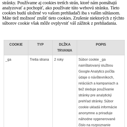
stránky. Používame aj cookies tretích strán, ktoré nám pomáhajú
analyzovať a pochopiť, ako používate túto webovú stránku. Tieto
cookies budú uložené vo vašom prehliadači iba s vaším súhlasom.
Máte tiež možnosť zrušiť tieto cookies. Zrušenie niektorých z týchto
súborov cookie však môže ovplyvniť váš zážitok z prehliadania.
COOKIE
TYP
DĽŽKA
POPIS
TRVANIA
_ga
Tretia strana
2 roky
Súbor cookie _ga
nainštalovaný službou
Google Analytics počíta
údaje o návštevníkoch,
reláciách a kampaniach a
tiež sleduje používanie
stránky pre analytický
prehľad stránky. Súbor
cookie ukladá informácie
anonymne a priraďuje
náhodne vygenerované
číslo na rozpoznanie