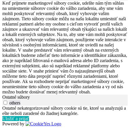
Keď prijmete marketingové súbory cookie, udelíte nám tým súhlas
na umiestnenie súborov cookie do vášho zariadenia, aby sme vám
mohli poskytovať relevantný obsah, ktorý vyhovuje vašim
záujmom. Tieto súbory cookie môžu na našu lokalitu umiestniť naši
reklamní partneri alebo my osobne s cieľom vytvoriť profil vašich
záujmov a ukazovať vám relevantný obsah týkajúci sa našich lokalít
a lokalít externých subjektov. Na to, aby sme vám mohli poskytovať
obsah, ktorý vyhovuje vašim záujmom, použijeme vaše interakcie v
súvislosti s osobnými informáciami, ktoré ste uviedli na našej
lokalite. V snahe predstaviť vám relevantný obsah na externých
lokalitách budeme zdieľať tieto informácie a identifikátor zákazníka,
ako je napríklad šifrovaná e-mailová adresa alebo ID zariadenia, s
externými subjektmi, ako sú napríklad reklamné platformy alebo
sociálne siete. V snahe priniesť vám čo najzaujímavejší obsah
môžeme tieto dáta prepojiť naprieč rôznymi zariadeniami, ktoré
používate. Ak sa rozhodnete neprijať marketingové súbory cookie,
neumiestnime tieto súbory cookie do vášho zariadenia a vy od nás
možno budete dostávať menej relevantný obsah.
Ostatné súbory
others
Ostatné nekategorizované súbory cookie sú tie, ktoré sa analyzujú a
ešte neboli zaradené do žiadnej kategórie.
Uložiť a prijať
Powered by