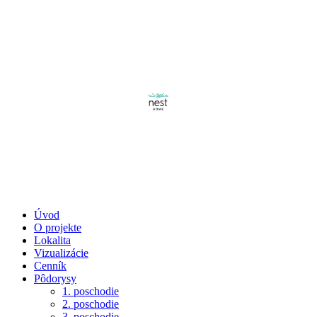
Úvod
O projekte
Lokalita
Vizualizácie
Cenník
Pôdorysy
1. poschodie
2. poschodie
3. poschodie