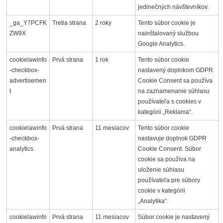
jedinečných návštevníkov.
_ga_Y7PCFK
Tretia strana
2 roky
Tento súbor cookie je
ZW9X
nainštalovaný službou
Google Analytics.
cookielawinfo
Prvá strana
1 rok
Tento súbor cookie
-checkbox-
nastavený doplnkom GDPR
advertisemen
Cookie Consent sa používa
t
na zaznamenanie súhlasu
používateľa s cookies v
kategórii „Reklama“.
cookielawinfo
Prvá strana
11 mesiacov
Tento súbor cookie
-checkbox-
nastavuje doplnok GDPR
analytics
Cookie Consent. Súbor
cookie sa používa na
uloženie súhlasu
používateľa pre súbory
cookie v kategórii
„Analytika“.
cookielawinfo
Prvá strana
11 mesiacov
Súbor cookie je nastavený