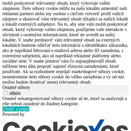
mohli poskytovať relevantný obsah, ktorý vyhovuje vašim
záujmom. Tieto súbory cookie môžu na našu lokalitu umiestniť naši
reklamní partneri alebo my osobne s cieľom vytvoriť profil vašich
záujmov a ukazovať vám relevantný obsah týkajúci sa našich lokalít
a lokalít externých subjektov. Na to, aby sme vám mohli poskytovať
obsah, ktorý vyhovuje vašim záujmom, použijeme vaše interakcie v
súvislosti s osobnými informáciami, ktoré ste uviedli na našej
lokalite. V snahe predstaviť vám relevantný obsah na externých
lokalitách budeme zdieľať tieto informácie a identifikátor zákazníka,
ako je napríklad šifrovaná e-mailová adresa alebo ID zariadenia, s
externými subjektmi, ako sú napríklad reklamné platformy alebo
sociálne siete. V snahe priniesť vám čo najzaujímavejší obsah
môžeme tieto dáta prepojiť naprieč rôznymi zariadeniami, ktoré
používate. Ak sa rozhodnete neprijať marketingové súbory cookie,
neumiestnime tieto súbory cookie do vášho zariadenia a vy od nás
možno budete dostávať menej relevantný obsah.
Ostatné súbory
others
Ostatné nekategorizované súbory cookie sú tie, ktoré sa analyzujú a
ešte neboli zaradené do žiadnej kategórie.
Uložiť a prijať
Powered by