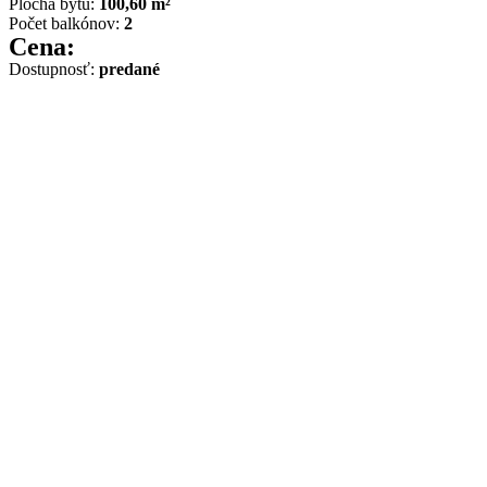
Plocha bytu:
100,60 m²
Počet balkónov:
2
Cena:
Dostupnosť:
predané