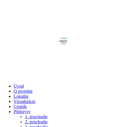
Úvod
O projekte
Lokalita
Vizualizácie
Cenník
Pôdorysy
1. poschodie
2. poschodie
3. poschodie