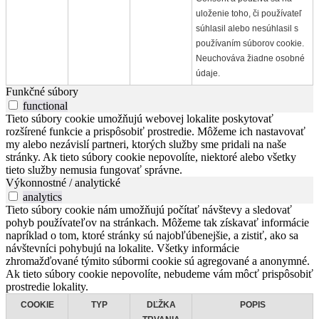
uloženie toho, či používateľ
súhlasil alebo nesúhlasil s
používaním súborov cookie.
Neuchováva žiadne osobné
údaje.
Funkčné súbory
functional
Tieto súbory cookie umožňujú webovej lokalite poskytovať
rozšírené funkcie a prispôsobiť prostredie. Môžeme ich nastavovať
my alebo nezávislí partneri, ktorých služby sme pridali na naše
stránky. Ak tieto súbory cookie nepovolíte, niektoré alebo všetky
tieto služby nemusia fungovať správne.
Výkonnostné / analytické
analytics
Tieto súbory cookie nám umožňujú počítať návštevy a sledovať
pohyb používateľov na stránkach. Môžeme tak získavať informácie
napríklad o tom, ktoré stránky sú najobľúbenejšie, a zistiť, ako sa
návštevníci pohybujú na lokalite. Všetky informácie
zhromažďované týmito súbormi cookie sú agregované a anonymné.
Ak tieto súbory cookie nepovolíte, nebudeme vám môcť prispôsobiť
prostredie lokality.
COOKIE
TYP
DĽŽKA
POPIS