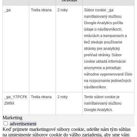
TRVANIA
_ga
Tretia strana
2 roky
Súbor cookie _ga
nainštalovaný službou
Google Analytics počíta
údaje o návštevníkoch,
reláciách a kampaniach a
tiež sleduje používanie
stránky pre analytický
prehľad stránky. Súbor
cookie ukladá informácie
anonymne a priraďuje
náhodne vygenerované číslo
na rozpoznanie jedinečných
návštevníkov.
_ga_Y7PCFK
Tretia strana
2 roky
Tento súbor cookie je
ZW9X
nainštalovaný službou
Google Analytics.
Marketing
advertisement
Keď prijmete marketingové súbory cookie, udelíte nám tým súhlas
na umiestnenie súborov cookie do vášho zariadenia, aby sme vám