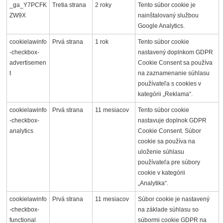
_ga_Y7PCFK
Tretia strana
2 roky
Tento súbor cookie je
ZW9X
nainštalovaný službou
Google Analytics.
cookielawinfo
Prvá strana
1 rok
Tento súbor cookie
-checkbox-
nastavený doplnkom GDPR
advertisemen
Cookie Consent sa používa
t
na zaznamenanie súhlasu
používateľa s cookies v
kategórii „Reklama“.
cookielawinfo
Prvá strana
11 mesiacov
Tento súbor cookie
-checkbox-
nastavuje doplnok GDPR
analytics
Cookie Consent. Súbor
cookie sa používa na
uloženie súhlasu
používateľa pre súbory
cookie v kategórii
„Analytika“.
cookielawinfo
Prvá strana
11 mesiacov
Súbor cookie je nastavený
-checkbox-
na základe súhlasu so
functional
súbormi cookie GDPR na