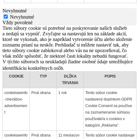
Nevyhnutné
Nevyhnutné
Vždy povolené
Tieto súbory cookie sú potrebné na poskytovanie našich služieb
a nedajú sa vypnúť. Zvyčajne sa nastavujú len na základe akcií,
ktoré ste vykonali, ako je napríklad vytvorenie účtu alebo uloženie
zoznamu prianí na neskôr. Prehliadač si môžete nastaviť tak, aby
tieto súbory cookie zablokoval alebo vás na ne upozorňoval, čo
však môže spôsobiť, že niektoré časti lokality nebudú fungovať.
V týchto súboroch sa neukladajú žiadne osobné údaje umožňujúce
identifikáciu konkrétnych osôb.
COOKIE
TYP
DĽŽKA
POPIS
TRVANIA
cookielawinfo
Prvá strana
1 rok
Tento súbor cookie
-checkbox-
nastavený doplnkom GDPR
advertisemen
Cookie Consent sa používa
t
na zaznamenanie súhlasu
používateľa s cookies v
kategórii „Reklama“.
cookielawinfo
Prvá strana
11 mesiacov
Tento súbor cookie nastavuje