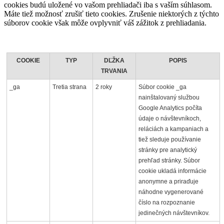
cookies budú uložené vo vašom prehliadači iba s vaším súhlasom.
Máte tiež možnosť zrušiť tieto cookies. Zrušenie niektorých z týchto
súborov cookie však môže ovplyvniť váš zážitok z prehliadania.
COOKIE
TYP
DĽŽKA
POPIS
TRVANIA
_ga
Tretia strana
2 roky
Súbor cookie _ga
nainštalovaný službou
Google Analytics počíta
údaje o návštevníkoch,
reláciách a kampaniach a
tiež sleduje používanie
stránky pre analytický
prehľad stránky. Súbor
cookie ukladá informácie
anonymne a priraďuje
náhodne vygenerované
číslo na rozpoznanie
jedinečných návštevníkov.