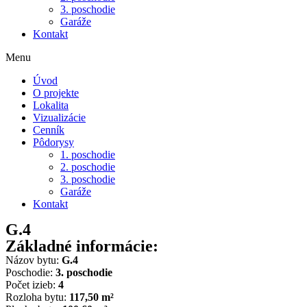
3. poschodie
Garáže
Kontakt
Menu
Úvod
O projekte
Lokalita
Vizualizácie
Cenník
Pôdorysy
1. poschodie
2. poschodie
3. poschodie
Garáže
Kontakt
G.4
Základné informácie:
Názov bytu:
G.4
Poschodie:
3. poschodie
Počet izieb:
4
Rozloha bytu:
117,50 m²